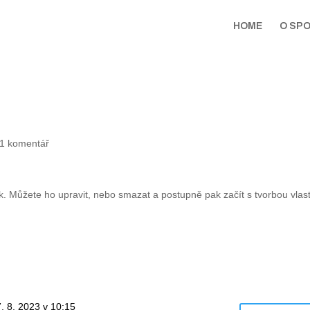
HOME
O SP
1 komentář
ek. Můžete ho upravit, nebo smazat a postupně pak začít s tvorbou vlas
. 8. 2023 v 10:15