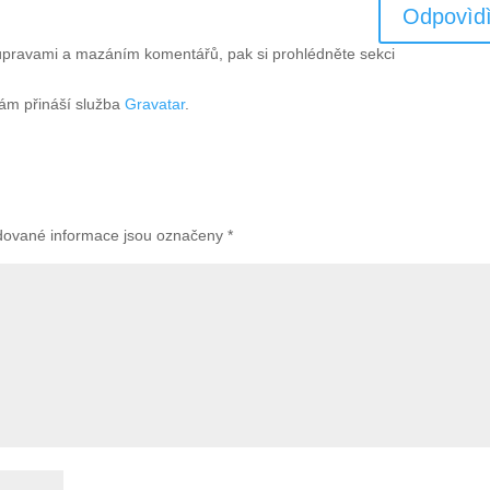
Odpovìdì
 úpravami a mazáním komentářů, pak si prohlédněte sekci
vám přináší služba
Gravatar
.
dované informace jsou označeny
*