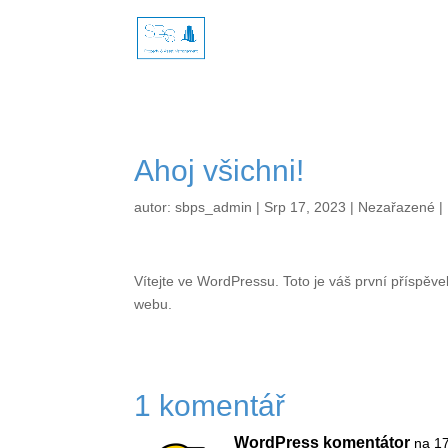
G-RK2MV94MWQ
Ahoj všichni!
autor:
sbps_admin
|
Srp 17, 2023
|
Nezařazené
|
Vítejte ve WordPressu. Toto je váš první příspěv
webu.
1 komentář
WordPress komentátor
na 17