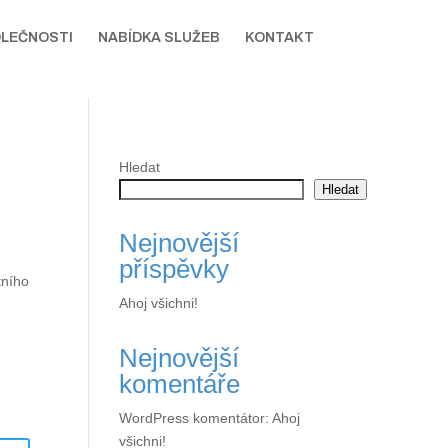
OLEČNOSTI
NABÍDKA SLUŽEB
KONTAKT
Hledat
Hledat
Nejnovější
příspěvky
tního
Ahoj všichni!
Nejnovější
komentáře
WordPress komentátor
:
Ahoj
všichni!